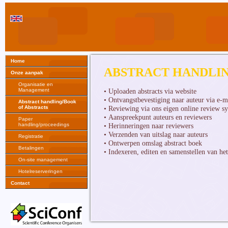
Home
ABSTRACT HANDLI
Onze aanpak
Organisatie en
Management
• Uploaden abstracts via website
• Ontvangstbevestiging naar auteur via e-
Abstract handling/Book
of Abstracts
• Reviewing via ons eigen online review s
• Aanspreekpunt auteurs en reviewers
Paper
handling/proceedings
• Herinneringen naar reviewers
• Verzenden van uitslag naar auteurs
Registratie
• Ontwerpen omslag abstract boek
Betalingen
• Indexeren, editen en samenstellen van het
On-site management
Hotelreserveringen
Contact