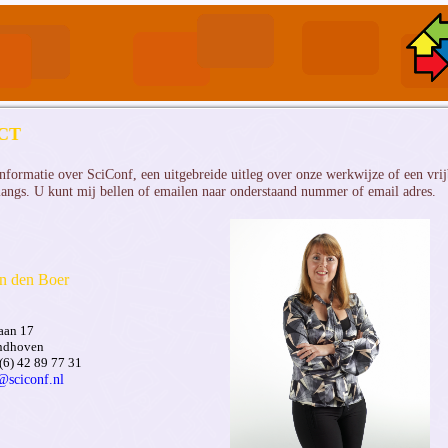
CT
nformatie over SciConf, een uitgebreide uitleg over onze werkwijze of een vrij
 langs. U kunt mij bellen of emailen naar onderstaand nummer of email adres.
n den Boer
aan 17
ndhoven
(6) 42 89 77 31
@sciconf.nl